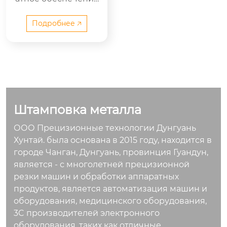
1
обрабатываемые м
атериалы;нержаве
Подробнее 🡥
ющая сталь, углеро
дистая сталь, желез
о, медь, алюминий
процесс штамповк
и；штамповка, глуб
окая вытяжка, гибка
Штамповка металла
процесс обработки
поверхности;покры
ООО Прецизионные технологии Дунгуань
тие, напыление ном
Хунтай. была основана в 2015 году, находится в
ер продукта；20230
городе Чанган, Дунгуань, провинция Гуандун,
22304
является - с многолетней прецизионной
резки машин и обработки аппаратных
продуктов, является автоматизация машин и
оборудования, медицинского оборудования,
3C производителей электронного
оборудования, таких как отличные