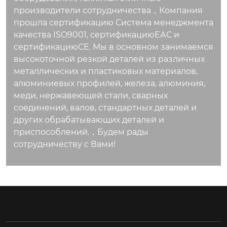
производители сотрудничества，Компания
прошла сертификацию Система менеджмента
качества ISO9001, сертификациюЕАС и
сертификациюСЕ. Мы в основном занимаемся
высокоточной резкой деталей из различных
металлических и пластиковых материалов,
алюминиевых профилей, железа, алюминия,
меди, нержавеющей стали, сварных
соединений, валов, стандартных деталей и
других обрабатывающих деталей и
приспособлений.，Будем рады
сотрудничеству с Вами!