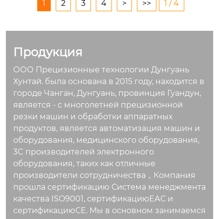
европа, ближний во
1
2
3
4
>
>>
1 / 4
сток, китай, прочие,
южная америка, сев
ерная америка явл
яется ли трансгран
Продукция
ичный экспорт искл
ООО Прецизионные технологии Дунгуань
ючительным источ
Хунтай. была основана в 2015 году, находится в
ником; нет формы п
городе Чанган, Дунгуань, провинция Гуандун,
ереработки торгов
является - с многолетней прецизионной
ли；обработка обра
резки машин и обработки аппаратных
зцов, обработка чер
продуктов, является автоматизация машин и
тежей
оборудования, медицинского оборудования,
3C производителей электронного
оборудования, таких как отличные
производители сотрудничества，Компания
прошла сертификацию Система менеджмента
качества ISO9001, сертификациюЕАС и
сертификациюСЕ. Мы в основном занимаемся