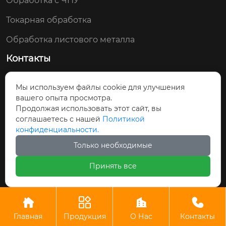
Обработка с ЧПУ
Токарная обработка
Обработка листового металла
Контакты
+86-13510232935
Мы используем файлы cookie для улучшения
вашего опыта просмотра.
Комната 106, корпус 1, улица Муцзин № 6,
Продолжая использовать этот сайт, вы
Шатоу, город Чанъань, Дунгуань
соглашаетесь с нашей
Политикой
конфиденциальности.
Только необходимые
Авторское право© ООО Прецизионные
Принять все
технологии Дунгуань Хунтай




Главная
Продукция
О Нас
Контакты