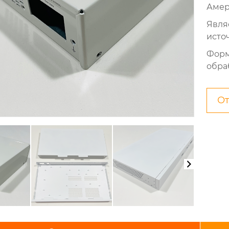
Амер
Явля
исто
Форм
обра
От