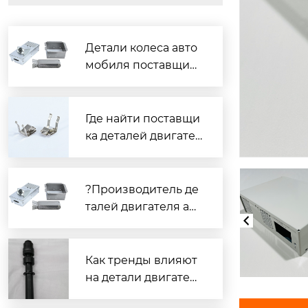
Детали колеса авто
мобиля поставщик
— надежные запчас
ти с гарантией
Где найти поставщи
ка деталей двигател
я автомобиля?
?Производитель де
талей двигателя авт
омобиля — иннова
ции??
Как тренды влияют
на детали двигател
я автомобиля в Кит