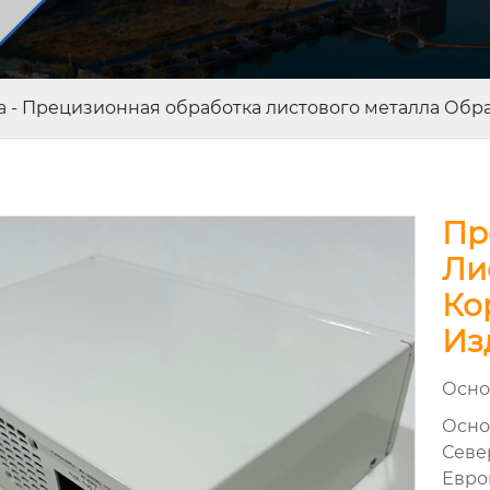
а
-
Прецизионная обработка листового металла Обра
Пр
Ли
Ко
Из
Осно
Осно
Севе
Евро