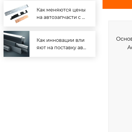
ае?
Как меняются цены
на автозапчасти с з
авода?
Основ
Как инновации вли
А
яют на поставку авт
о деталей?