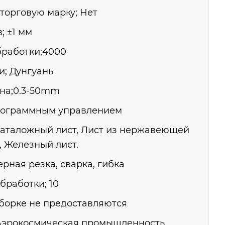
торговую марку; Нет
; ±1 мм
работки;4000
; Дунгуань
на;0.3-50mm
программным управлением
аталожный лист, Лист из нержавеющей
, Железный лист.
рная резка, сварка, гибка
работки; 10
сборке не предоставляются
Аэрокосмическая промышленность,