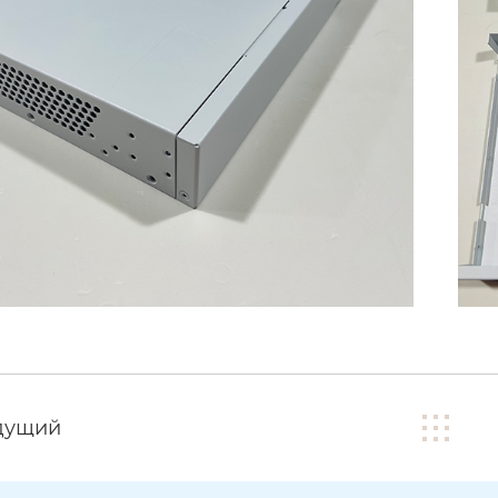
дущий