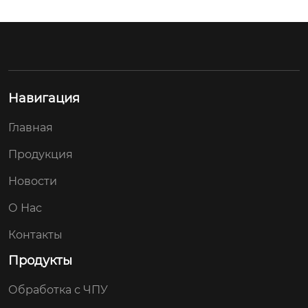
ка, европа, ближний 
и/ длина*ширина*в
восток, китай, прочи
ысота;380*350*160
е, южная америка, с
（mm）

еверная америка

формованная детал
является ли трансг
ь：деталь автоматиз
Навигация
раничный экспорт
ации

 исключительным и
метод обработки; cn
Главная
сточником; нет
c обработка

допуск; 0,01
Продукция
Новости
О Нас
Контакты
Продукты
Обработка с ЧПУ