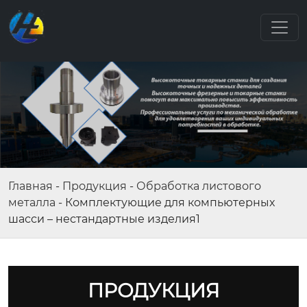
Главная
-
Продукция
-
Обработка листового
металла
-
Комплектующие для компьютерных
шасси – нестандартные изделия1
ПРОДУКЦИЯ