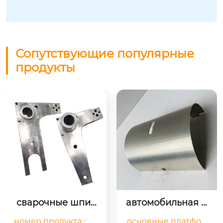
Сопутствующие популярные
продукты
сварочные шпин
автомобильная ф
дели
урнитура – нестан
номер продукта：ht
основные платфор