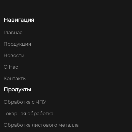
（mm）

еверная америка

сформированные д
является ли трансг
Навигация
етали; корпус

раничный экспорт
метод разгрузки;лаз
 исключительным и
Главная
ерная подрезка

сточником; нет

допуск; 0,01
формы переработк
Продукция
и торговли;обработ
ка образцов, обрабо
Новости
тка чертежей

О Нас
процесс обработки
 поверхности;окрас
Контакты
ка, полировка, обжи
Продукты
г, гальванизация
Обработка с ЧПУ
Токарная обработка
Обработка листового металла